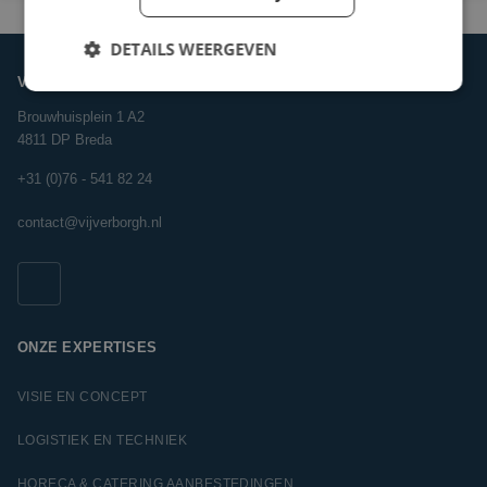
DETAILS WEERGEVEN
VIJVERBORGH
Brouwhuisplein 1 A2
4811 DP Breda
+31 (0)76 - 541 82 24
contact@vijverborgh.nl
ONZE EXPERTISES
VISIE EN CONCEPT
LOGISTIEK EN TECHNIEK
HORECA & CATERING AANBESTEDINGEN