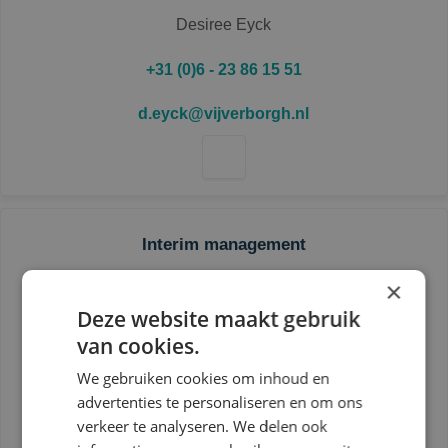
Desiree Eyck
+31 (0)6 - 23 86 15 51
d.eyck@vijverborgh.nl
Interim management
Rob van Duijn
×
Deze website maakt gebruik
+31 (0)6 - 13 19 13 65
van cookies.
interim@vijverborgh.nl
We gebruiken cookies om inhoud en
advertenties te personaliseren en om ons
verkeer te analyseren. We delen ook