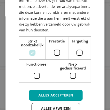
informatie over uw gebruik van onze site
met onze advertentie- en analysepartners,
die deze kunnen combineren met andere
Stage informatie
informatie die u aan hen heeft verstrekt of
die zij hebben verzameld door uw gebruik
Vincent Voermans
van hun diensten.
+31 (0)6 - 83 69 32 43
Strikt
Prestatie
Targeting
noodzakelijk
v.voermans@vijverborgh.nl
Functioneel
Niet-
geclassificeerd
contact
Vijverborgh
ALLES ACCEPTEREN
contact@vijverborgh.nl
ALLES AFWIJZEN