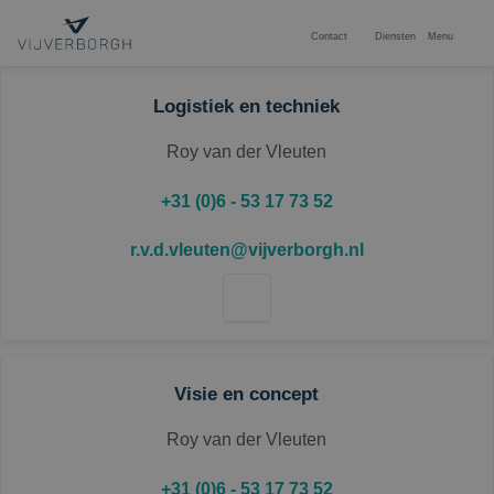
Contact
Diensten
Menu
Logistiek en techniek
ONZE EXPERTISES
Roy van der Vleuten
PROJECTEN
+31 (0)6 - 53 17 73 52
INTERIM MANAGEMENT
r.v.d.vleuten@vijverborgh.nl
CONTACT
Duurzaamheid
Stage
Visie en concept
Over ons
Roy van der Vleuten
Vacatures
+31 (0)6 - 53 17 73 52