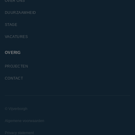
OVER ONS
DUURZAAMHEID
STAGE
VACATURES
OVERIG
PROJECTEN
CONTACT
© Vijverborgh
Algemene voorwaarden
Privacy statement