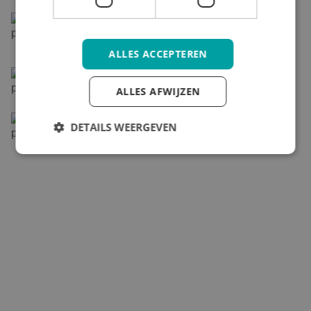
Vijverborgh selecteert interim kandidaten
Op basis van
people skills
, vakinhoudelijke
kennis en vaardigheden.
ALLES ACCEPTEREN
Voorstellen kandidaten
Vijverborgh stelt kandidaten
ALLES AFWIJZEN
op locatie voor.
No cure No pay
DETAILS WEERGEVEN