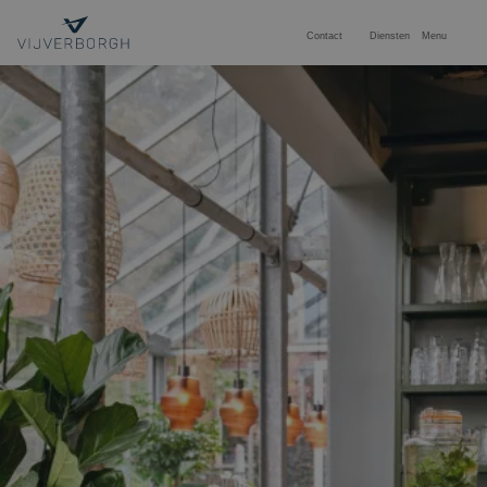
Contact
Diensten
Menu
ONZE EXPERTISES
PROJECTEN
INTERIM MANAGEMENT
CONTACT
Duurzaamheid
Stage
Over ons
Vacatures