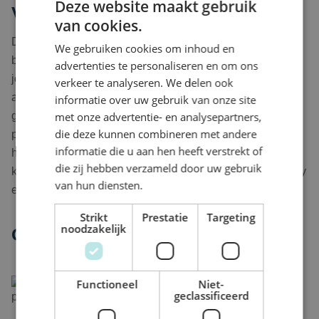
Deze website maakt gebruik
Vijverborgh
van cookies.
De wereld van horeca en hospitality is constant in
We gebruiken cookies om inhoud en
beweging. Met ruim 30 jaar ervaring kennen óf vinden wij
advertenties te personaliseren en om ons
jouw ideale interim kandidaat en brengen wij vraag en
verkeer te analyseren. We delen ook
aanbod binnen horeca en hospitality, in de meeste
informatie over uw gebruik van onze site
gevallen, relatief snel bij elkaar! Ons netwerk van
met onze advertentie- en analysepartners,
die deze kunnen combineren met andere
professionals hebben allen ruime werkervaring in de
informatie die u aan hen heeft verstrekt of
horeca en hospitality sector, en brengen zodoende interim
die zij hebben verzameld door uw gebruik
kennis in op het gebied van operations, keuken, hospitality
van hun diensten.
en sales events voor jouw organisatie.
Strikt
Prestatie
Targeting
noodzakelijk
Onze werkwijze
Intake gesprek met Vijverborgh
Functioneel
Niet-
Formuleren van een functieprofiel, via jouw
geclassificeerd
vaste contactpersoon binnen Vijverborgh.