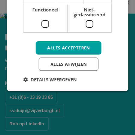
operational excellence team bij te dragen aan lopende
Functioneel
Niet-
projecten binnen Vijverborgh.
geclassificeerd
Liever persoonlijk contact
met Vijverborgh?
ALLES ACCEPTEREN
Wil je persoonlijk schakelen met Vijverborgh over de
ALLES AFWIJZEN
mogelijkheden voor jouw organisatie?
DETAILS WEERGEVEN
Neem contact op met Rob van Duijn
+31 (0)6 - 13 19 13 65
r.v.duijn@vijverborgh.nl
Rob op LinkedIn