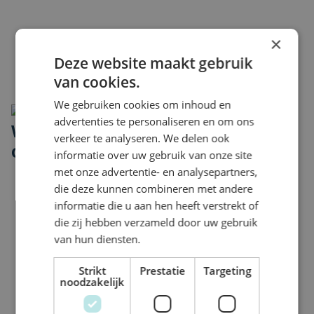
×
Deze website maakt gebruik
van cookies.
We gebruiken cookies om inhoud en
advertenties te personaliseren en om ons
Waarom werken via Vijverborgh
verkeer te analyseren. We delen ook
op interim basis?
informatie over uw gebruik van onze site
met onze advertentie- en analysepartners,
Maximale flexibiliteit in uitvoeren werkzaamheden.
die deze kunnen combineren met andere
Via het netwerk van Vijverborgh toegang tot een groot
informatie die u aan hen heeft verstrekt of
netwerk van gerenommeerde opdrachtgevers.
die zij hebben verzameld door uw gebruik
van hun diensten.
Volop groeimogelijkheden en kansen.
Geen financiële zorgen omtrent betalingen en
Strikt
Prestatie
Targeting
betalingstermijnen.
noodzakelijk
Mogelijkheid om nadien als onderdeel van ons